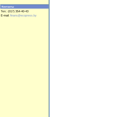
Контакты
Тел.: (017) 354-40-43
E-mail:
finans@ecopress.by