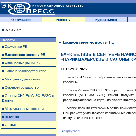
О компании
Новости
Курсы валют
07.08.2026
Новости
Банковские новости РБ
Экономика РБ
БАНК БЕЛВЭБ В СЕНТЯБРЕ НАЧИС
Банковские новости РБ
«ПАРИКМАХЕРСКИЕ И САЛОНЫ К
Финансовые рынки РБ
17:13 29.08.2025
Новое в законодательстве
Банк БелВЭБ в сентябре начисляет повыш
Международные связи
красоты».
Союзное государство
Как сообщили ЭКОПРЕСС в пресс-службе ба
красоты (МСС-код 7230) клиент получит
Страны СНГ, ЕврАзЭС, ЕАЭС и
распространяется на карты из любого пакета 
Балтии
Money-back по категории месяца начисляет
Международные новости
При расчете учитываются безналичные операци
Подписка
счету в течение сентября.
Статьи
вернуться