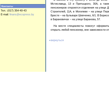
Мстиславца, 13 и Притыцкого, 30А, а такж
Контакты
пенсионеров откроются отделения на улице Ду
Тел.: (017) 354-40-43
Строителей, 11А, в Могилеве – на улице Пер
E-mail:
finans@ecopress.by
Бресте – на бульваре Шевченко, 6/1. В Борисо
в Барановичах – на улице Баранова, 57.
На месте специалисты помогут оформить
открыть любой пенсионер, вне зависимости от
вернуться