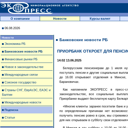
О компании
Новости
Курсы валют
06.08.2026
Новости
Банковские новости РБ
Экономика РБ
ПРИОРБАНК ОТКРОЕТ ДЛЯ ПЕНСИ
Банковские новости РБ
Финансовые рынки РБ
14:02 13.06.2025
Новое в законодательстве
Белорусским пенсионерам до 1 июля ну
поступать пенсии и другие социальные выпла
Международные связи
до 16.00 открывают отделения в Минске, 
Барановичах.
Союзное государство
Как напомнили ЭКОПРЕСС в пресс-сл
Страны СНГ, ЕврАзЭС, ЕАЭС и
законодательстве, все социальные выпла
Балтии
Приорбанке выдают бесплатную карту Белкар
Международные новости
«Многие клиенты заранее посетили банк и у
Подписка
по определенным причинам нет возможност
получить пенсию ровно в срок, мы стремимс
Статьи
для них открываем в субботу свои отделения»
В Минске в эту субботу с 10.00 до 16.00 