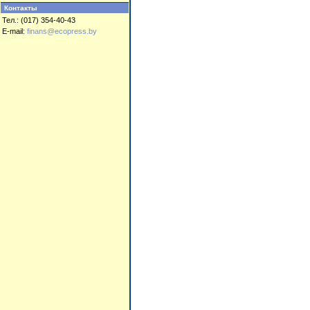
Контакты
Тел.: (017) 354-40-43
E-mail:
finans@ecopress.by