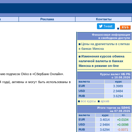
ы
Реклама
Контакты
Финансовая информация
в свободном доступе
Цены на драгметаллы в слитках
в банках Минска
Изменения курсов обмена
наличной валюты в банках
Минска в режиме on-line
нию подписок Okko в «СберБанк Онлайн».
Курсы валют НБ РБ
с 10.08.2026
валюта
курс
 года), активны и могут быть использованы в
EUR
3.3989
USD
2.9484
RUB
3.6294
все курсы
архив
Итоги торгов на БВФБ
на 07.08.2026
валюта
курс
+/-
EUR
3.4014
+0.0104
USD
2.9484
+0.0098
RUB
3.6294
-0.0071