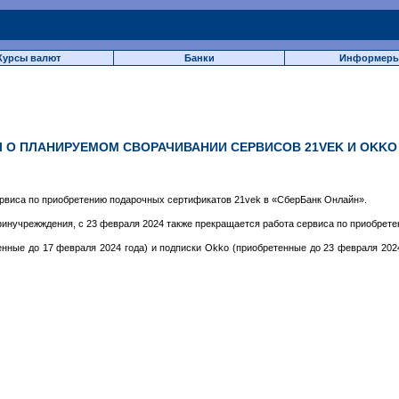
Курсы валют
Банки
Информер
Л О ПЛАНИРУЕМОМ СВОРАЧИВАНИИ СЕРВИСОВ 21VEK И OKKO
ервиса по приобретению подарочных сертификатов 21vek в «СберБанк Онлайн».
нучрежждения, с 23 февраля 2024 также прекращается работа сервиса по приобрете
ные до 17 февраля 2024 года) и подписки Okko (приобретенные до 23 февраля 2024