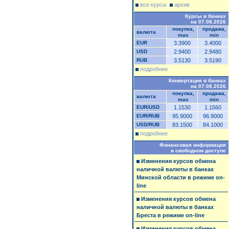
все курсы
архив
Курсы в банках
на 07.08.2026
покупка,
продажа,
валюта
max
min
EUR
3.3900
3.4000
USD
2.9400
2.9480
RUB
3.5130
3.5190
подробнее
Конвертация в банках
на 07.08.2026
покупка,
продажа,
валюта
max
min
EUR/USD
1.1530
1.1560
EUR/RUB
95.9000
96.9000
USD/RUB
83.1500
84.1000
подробнее
Финансовая информация
в свободном доступе
Изменения курсов обмена
наличной валюты в банках
Минской области в режиме on-
line
Изменения курсов обмена
наличной валюты в банках
Бреста в режиме on-line
Изменения курсов обмена