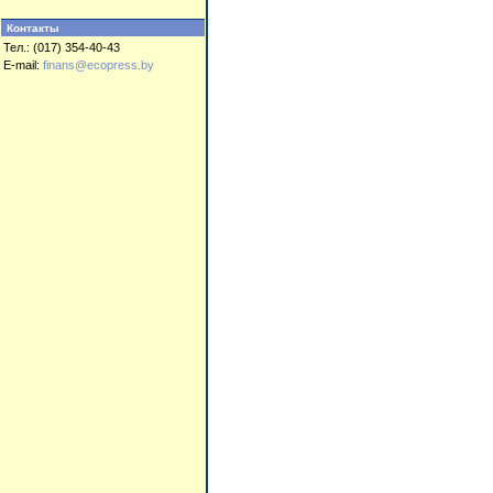
Контакты
Тел.: (017) 354-40-43
E-mail:
finans@ecopress.by