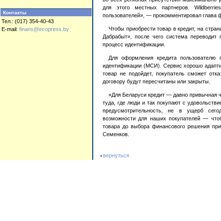
для этого местных партнеров. Wildberri
Контакты
пользователей», — прокомментировал глава фи
Тел.: (017) 354-40-43
Чтобы приобрести товар в кредит, на стра
E-mail:
finans@ecopress.by
Дабрабыт», после чего система переводит 
процесс идентификации.
Для оформления кредита пользователю п
идентификации (МСИ). Сервис хорошо адаптир
товар не подойдет, покупатель сможет отка
договору будут пересчитаны или закрыты.
«Для Беларуси кредит — давно привычная ч
туда, где люди и так покупают с удовольств
предусмотрительность, не в ущерб сего
возможности для наших покупателей — чтоб
товара до выбора финансового решения при 
Семенков.
вернуться