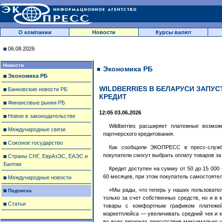
О компании
Новости
Курсы валют
06.08.2026
Новости
Экономика РБ
Экономика РБ
WILDBERRIES В БЕЛАРУСИ ЗАПУ
Банковские новости РБ
КРЕДИТ
Финансовые рынки РБ
12:05 03.06.2026
Новое в законодательстве
Wildberries расширяет платежные возмож
Международные связи
партнерского кредитования.
Союзное государство
Как сообщили ЭКОПРЕСС в пресс-службе
покупатели смогут выбрать оплату товаров за
Страны СНГ, ЕврАзЭС, ЕАЭС и
Балтии
Кредит доступен на сумму от 50 до 15 000
60 месяцев, при этом покупатель самостояте
Международные новости
«Мы рады, что теперь у наших пользовате
Подписка
только за счет собственных средств, но и в
Статьи
товары с комфортным графиком платеже
маркетплейса — увеличивать средний чек и 
во всех регионах присутствия максимально 