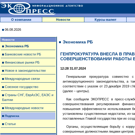
О компании
Новости
Курсы валют
06.08.2026
Новости
Экономика РБ
Экономика РБ
ГЕНПРОКУРАТУРА ВНЕСЛА В ПРА
Банковские новости РБ
СОВЕРШЕНСТВОВАНИИ РАБОТЫ В
Финансовые рынки РБ
12:28 31.07.2024
Новое в законодательстве
Генеральная прокуратура совместно с
Международные связи
антикоррупционного законодательства, а т
соответствии с указом от 23 декабря 2019 г
Союзное государство
(далее – центры).
Страны СНГ, ЕврАзЭС, ЕАЭС и
Как сообщили ЭКОПРЕСС в пресс-службе
Балтии
совершенствования регулирования финансо
Международные новости
повышения эффективности использования бю
установлены существенные недостатки, из-за
Подписка
поставленных Главой государства при их созд
Статьи
Органы, осуществляющие борьбу с корруп
совершенные должностными лицами центров.