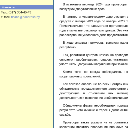
В истекшем периоде 2024 года прокуроры
Контакты
возбудили два уголовных дела.
Тел.: (017) 354-40-43
В частности, управляющему одного из цен
E-mail:
finans@ecopress.by
средств с января 2021 года по ноябрь 2023 
Примечательно, что заниматься противоправ
года в качестве руководителя центра. Это ук
расследование уголовного дела продолжается
В ходе анализа прокуроры выявили наруш
республики.
Так, работники центров незаконно проводи
описания приобретаемых товаров, устанавл
участникам, допускали нарушения при заключ
Кроме того, не всегда соблюдались но
коррупционных проявлений.
Как показал анализ, не во всех центрах 
обязательств государственного должностног
действующие в отношении них антикор
деятельностью и выполнение иной оплачивае
Обнаружены факты несоблюдения порядка 
результате чего личные интересы должностн
службе.
Прокуроры также указали на не соответс
коррупции практику проведения процедур за