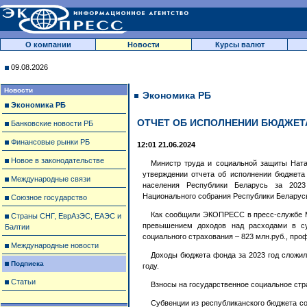
О компании
Новости
Курсы валют
09.08.2026
Новости
Экономика РБ
Экономика РБ
ОТЧЕТ ОБ ИСПОЛНЕНИИ БЮДЖЕТА
Банковские новости РБ
Финансовые рынки РБ
12:01 21.06.2024
Новое в законодательстве
Министр труда и социальной защиты Ната
утверждении отчета об исполнении бюджета
Международные связи
населения Республики Беларусь за 2023
Национального собрания Республики Беларус
Союзное государство
Как сообщили ЭКОПРЕСС в пресс-службе М
Страны СНГ, ЕврАзЭС, ЕАЭС и
превышением доходов над расходами в сум
Балтии
социального страхования – 823 млн.руб., про
Международные новости
Доходы бюджета фонда за 2023 год сложили
Подписка
году.
Статьи
Взносы на государственное социальное стра
Субвенции из республиканского бюджета со