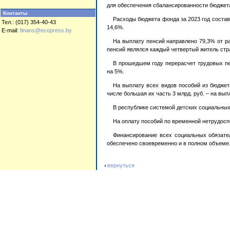
для обеспечения сбалансированности бюджет
Контакты
Расходы бюджета фонда за 2023 год состав
Тел.: (017) 354-40-43
14,6%.
E-mail:
finans@ecopress.by
На выплату пенсий направлено 79,3% от р
пенсий являлся каждый четвертый житель стр
В прошедшем году перерасчет трудовых пен
на 5%.
На выплату всех видов пособий из бюджета
числе большая их часть 3 млрд. руб. – на вы
В республике системой детских социальных 
На оплату пособий по временной нетрудоспо
Финансирование всех социальных обязате
обеспечено своевременно и в полном объеме
вернуться