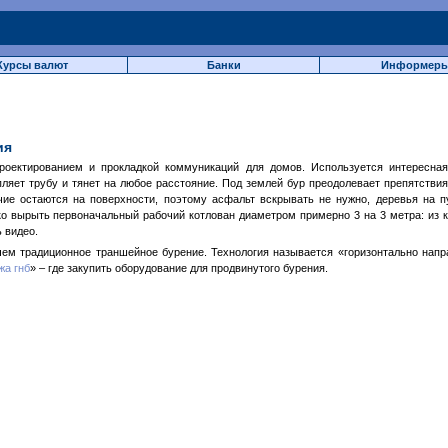
Курсы валют
Банки
Информер
ия
проектированием и прокладкой коммуникаций для домов. Используется интересна
пляет трубу и тянет на любое расстояние. Под землей бур преодолевает препятствия
очие остаются на поверхности, поэтому асфальт вскрывать не нужно, деревья на п
о вырыть первоначальный рабочий котлован диаметром примерно 3 на 3 метра: из к
 видео.
 чем традиционное траншейное бурение. Технология называется «горизонтально нап
жа гнб
» – где закупить оборудование для продвинутого бурения.