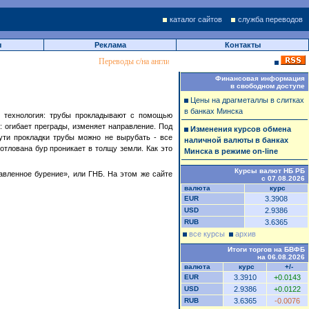
каталог сайтов
служба переводов
ы
Реклама
Контакты
Переводы с/на английский, французский и белорусский язык
Финансовая информация
в свободном доступе
Цены на драгметаллы в слитках
в банках Минска
я технология: трубы прокладывают с помощью
: огибает преграды, изменяет направление. Под
Изменения курсов обмена
ути прокладки трубы можно не вырубать - все
наличной валюты в банках
отлована бур проникает в толщу земли. Как это
Минска в режиме on-line
Курсы валют НБ РБ
равленное бурение», или ГНБ. На этом же сайте
с 07.08.2026
валюта
курс
EUR
3.3908
USD
2.9386
RUB
3.6365
все курсы
архив
Итоги торгов на БВФБ
на 06.08.2026
валюта
курс
+/-
EUR
3.3910
+0.0143
USD
2.9386
+0.0122
RUB
3.6365
-0.0076