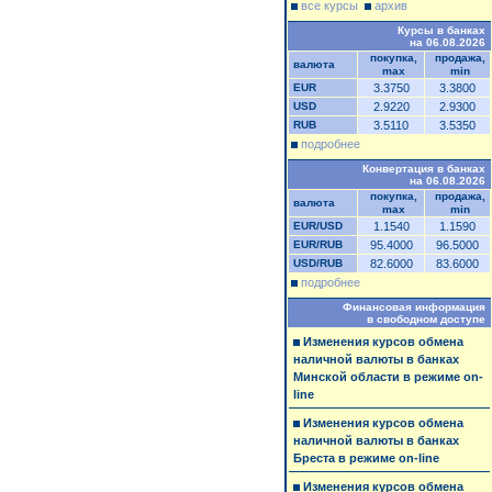
все курсы
архив
Курсы в банках
на 06.08.2026
покупка,
продажа,
валюта
max
min
EUR
3.3750
3.3800
USD
2.9220
2.9300
RUB
3.5110
3.5350
подробнее
Конвертация в банках
на 06.08.2026
покупка,
продажа,
валюта
max
min
EUR/USD
1.1540
1.1590
EUR/RUB
95.4000
96.5000
USD/RUB
82.6000
83.6000
подробнее
Финансовая информация
в свободном доступе
Изменения курсов обмена
наличной валюты в банках
Минской области в режиме on-
line
Изменения курсов обмена
наличной валюты в банках
Бреста в режиме on-line
Изменения курсов обмена