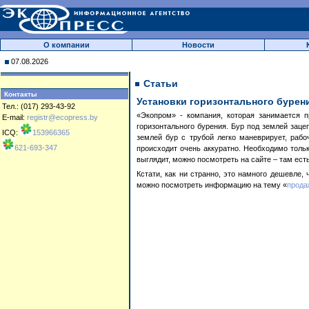
О компании
Новости
07.08.2026
Статьи
Контакты
Установки горизонтального бурен
Тел.: (017) 293-43-92
«Экопром» - компания, которая занимается 
E-mail:
registr@ecopress.by
горизонтального бурения. Бур под землей заце
ICQ:
153966365
землей бур с трубой легко маневрирует, раб
621-693-347
происходит очень аккуратно. Необходимо тольк
выглядит, можно посмотреть на сайте – там есть
Кстати, как ни странно, это намного дешевле,
можно посмотреть информацию на тему «
прода