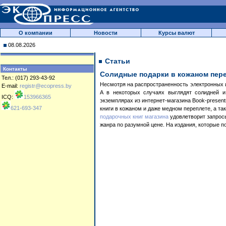
О компании
Новости
Курсы валют
08.08.2026
Статьи
Контакты
Солидные подарки в кожаном пер
Тел.: (017) 293-43-92
Несмотря на распространенность электронных и
E-mail:
registr@ecopress.by
А в некоторых случаях выглядят солидней и
ICQ:
153966365
экземплярах из интернет-магазина Book-present
621-693-347
книги в кожаном и даже медном переплете, а т
подарочных книг магазина
удовлетворит запросы
жанра по разумной цене. На издания, которые п