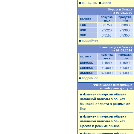
все курсы
архив
Курсы в банках
на 06.08.2026
покупка,
продажа,
валюта
max
min
EUR
3.3750
3.3800
USD
2.9220
2.9300
RUB
3.5110
3.5350
подробнее
Конвертация в банках
на 06.08.2026
покупка,
продажа,
валюта
max
min
EUR/USD
1.1540
1.1590
EUR/RUB
95.4000
96.5000
USD/RUB
82.6000
83.6000
подробнее
Финансовая информация
в свободном доступе
Изменения курсов обмена
наличной валюты в банках
Минской области в режиме on-
line
Изменения курсов обмена
наличной валюты в банках
Бреста в режиме on-line
Изменения курсов обмена