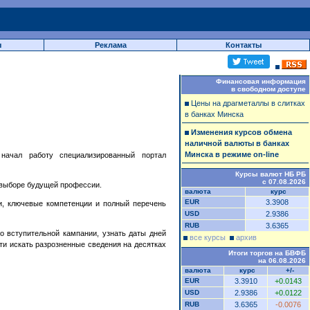
ы
Реклама
Контакты
Финансовая информация
в свободном доступе
Цены на драгметаллы в слитках
в банках Минска
Изменения курсов обмена
наличной валюты в банках
Минска в режиме on-line
начал работу специализированный портал
Курсы валют НБ РБ
с 07.08.2026
 выборе будущей профессии.
валюта
курс
EUR
3.3908
и, ключевые компетенции и полный перечень
USD
2.9386
RUB
3.6365
о вступительной кампании, узнать даты дней
все курсы
архив
ти искать разрозненные сведения на десятках
Итоги торгов на БВФБ
на 06.08.2026
валюта
курс
+/-
EUR
3.3910
+0.0143
USD
2.9386
+0.0122
RUB
3.6365
-0.0076