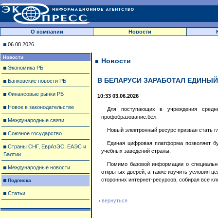
О компании
Новости
06.08.2026
Новости
Новости
Экономика РБ
В БЕЛАРУСИ ЗАРАБОТАЛ ЕДИНЫЙ
Банковские новости РБ
Финансовые рынки РБ
10:33 03.06.2026
Новое в законодательстве
Для поступающих в учреждения средне
профобразование.бел.
Международные связи
Новый электронный ресурс призван стать 
Союзное государство
Единая цифровая платформа позволяет бу
Страны СНГ, ЕврАзЭС, ЕАЭС и
учебных заведений страны.
Балтии
Помимо базовой информации о специальнос
Международные новости
открытых дверей, а также изучить условия ц
сторонних интернет-ресурсов, собирая все к
Подписка
Статьи
вернуться