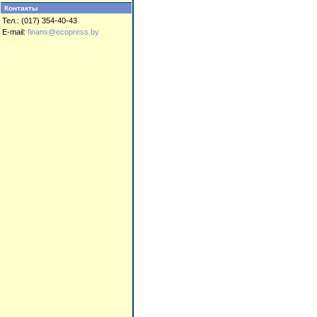
Контакты
Тел.: (017) 354-40-43
E-mail:
finans@ecopress.by